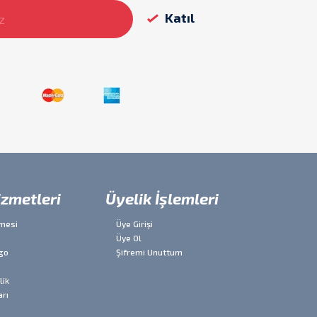
izmetleri
Üyelik İşlemleri
şmesi
Üye Girişi
Üye Ol
go
Şifremi Unuttum
lik
arı