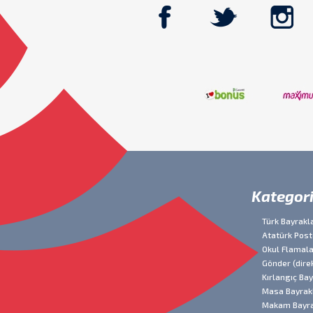
Kategori
Türk Bayrakla
Atatürk Post
Okul Flamala
Gönder (dire
Kırlangıç Ba
Masa Bayrakl
Makam Bayra