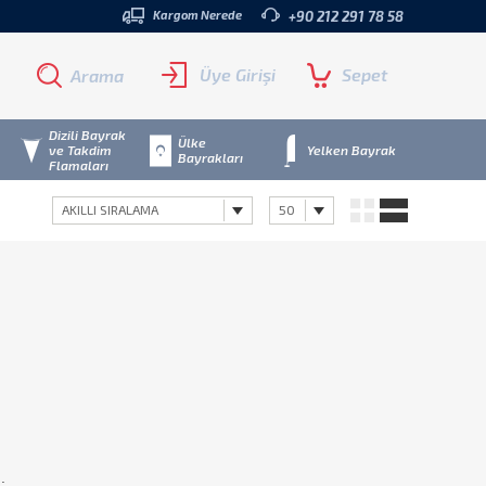
Kargom Nerede
+90 212 291 78 58
Üye Girişi
Sepet
Arama
Dizili Bayrak
Ülke
ve Takdim
Yelken Bayrak
Bayrakları
Flamaları
AKILLI SIRALAMA
50
.