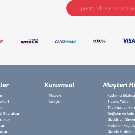
ler
Kurumsal
Müşteri H
rı
Misyon
Kullanıcı Sözle
erleri
İletişim
Sipariş Takibi
rı
Teslimat ve Kar
k) Bayrakları
Değişim ve İade
yraklar
Gizlilik ve Güven
arı
Kullanım Koşull
kları
Gizlilik Bildirimi