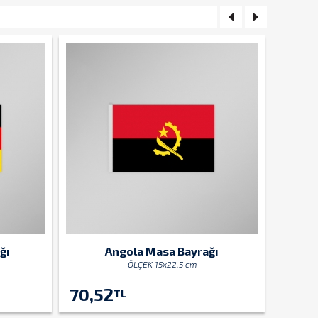
ğı
Angola Masa Bayrağı
ÖLÇEK 15x22.5 cm
70,52
70,5
TL