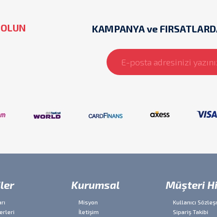
 OLUN
KAMPANYA ve FIRSATLARD
ler
Kurumsal
Müşteri H
rı
Misyon
Kullanıcı Sözle
erleri
İletişim
Sipariş Takibi