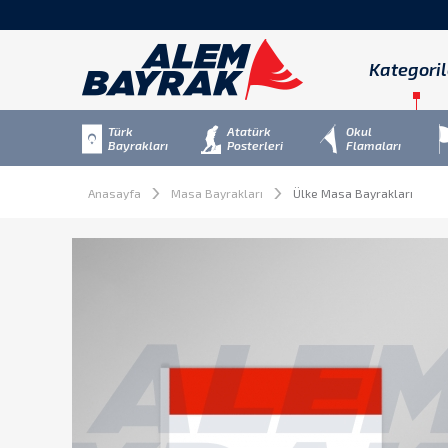
Kategoril
Türk
Atatürk
Okul
Bayrakları
Posterleri
Flamaları
Anasayfa
Masa Bayrakları
Ülke Masa Bayrakları