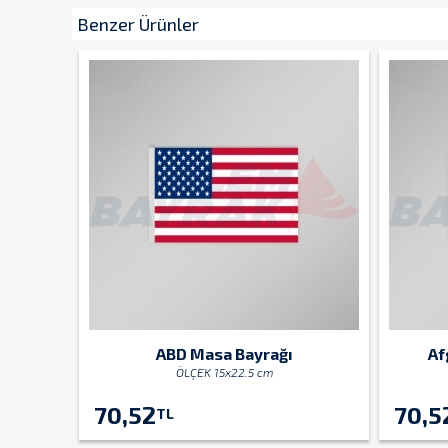
Benzer Ürünler
ABD Masa Bayrağı
Af
ÖLÇEK 15x22.5 cm
70,52
70,5
TL