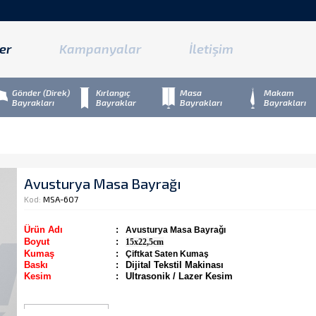
er
Kampanyalar
İletişim
Gönder (Direk)
Kırlangıç
Masa
Makam
Bayrakları
Bayraklar
Bayrakları
Bayrakları
Avusturya Masa Bayrağı
Kod:
MSA-607
Ürün Adı
:
Avusturya Masa Bayrağı
Boyut
:
15x22,5cm
Kumaş
:
Çiftkat Saten Kumaş
Baskı
:
Dijital Tekstil Makinası
Kesim
:
Ultrasonik / Lazer Kesim
Detaylı Bilgi