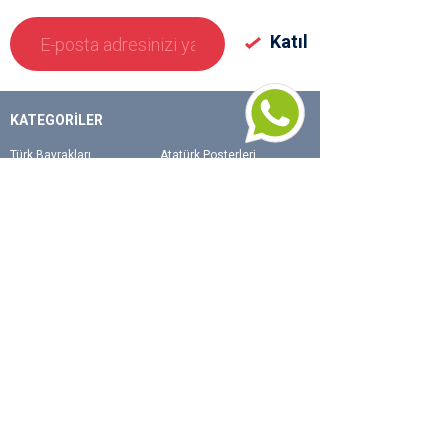
KATEGORİLER
Türk Bayrakları
Atatürk Posterleri
Okul Flamaları
Gönder (direk) Bayrakları
Kırlangıç Bayraklar
Masa Bayrakları
Makam Bayrakları
Dizili Bayrak Ve Takdim
Flamaları
Ülke Bayrakları
Yelken Bayrak
Teşhir Grubu
Stand Grubu
Kampanları Ürünler
ONLINE YARDIM
KURUMSAL
Kargom Nerede
Misyon
İade
İletişim