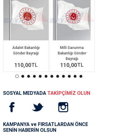
Adalet Bakanlığı
Milli Savunma
Aile,ve Sosyal
Gönder Bayrağı
Bakanlığı Gönder
Hizmetler Bakanlığı
Bayrağı
Gönder Bayrağı
110,00
110,00
110,00
TL
TL
SOSYAL MEDYADA
TAKİPÇİMİZ OLUN
KAMPANYA ve FIRSATLARDAN ÖNCE
SENİN HABERİN OLSUN