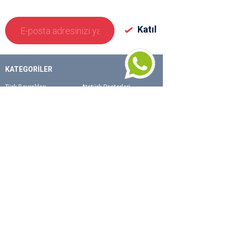
KATEGORİLER
Türk Bayrakları
Atatürk Posterleri
Okul Flamaları
Gönder (direk) Bayrakları
Kırlangıç Bayraklar
Masa Bayrakları
Makam Bayrakları
Dizili Bayrak Ve Takdim
Flamaları
Ülke Bayrakları
Yelken Bayrak
Teşhir Grubu
Stand Grubu
Kampanları Ürünler
ONLINE YARDIM
KURUMSAL
Kargom Nerede
Misyon