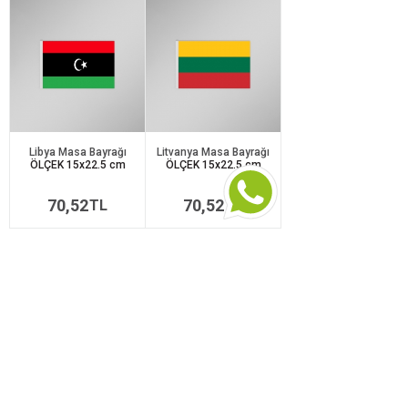
Libya Masa Bayrağı
Litvanya Masa Bayrağı
ÖLÇEK 15x22.5 cm
ÖLÇEK 15x22.5 cm
70,52
70,52
TL
TL
1
2
3
4
5
6
7
SOSYAL MEDYADA
TAKİPÇİMİZ OLUN