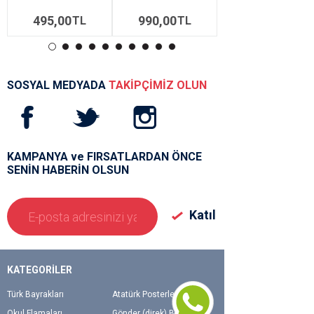
495,00
990,00
1100,00
TL
TL
SOSYAL MEDYADA
TAKİPÇİMİZ OLUN
KAMPANYA ve FIRSATLARDAN ÖNCE
SENİN HABERİN OLSUN
KATEGORİLER
Türk Bayrakları
Atatürk Posterleri
Okul Flamaları
Gönder (direk) Bayrakları